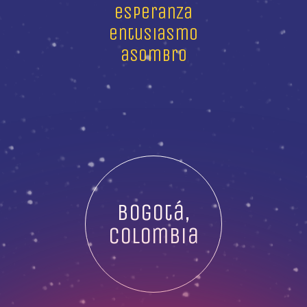
esperanza
entusiasmo
asombro
Bogotá,
Colombia