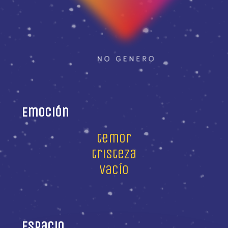
Emoción
temor
tristeza
vacío
Espacio