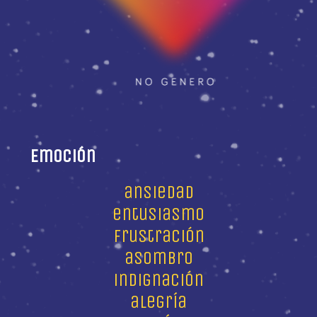
Emoción
ansiedad
entusiasmo
frustración
asombro
indignación
alegría