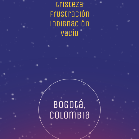
tristeza
frustración
indignación
vacío
Bogotá,
Colombia