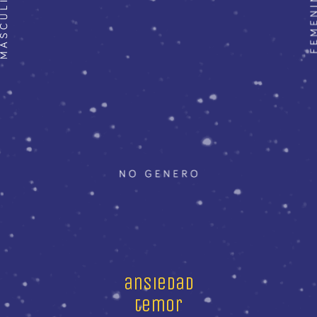
ansiedad
temor