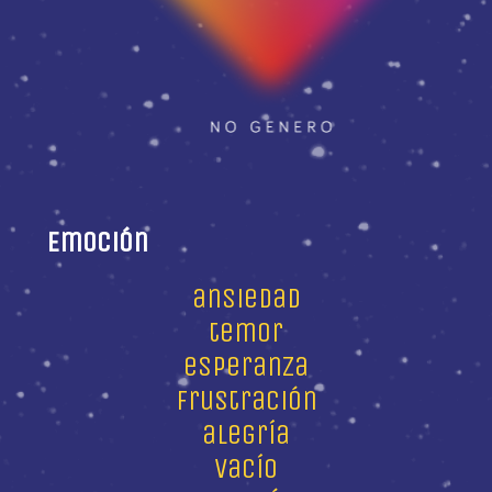
Emoción
ansiedad
temor
esperanza
frustración
alegría
vacío