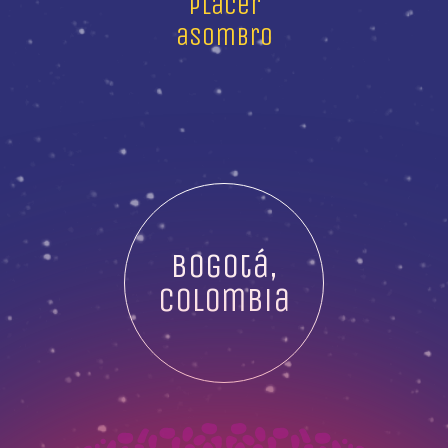
placer
asombro
Bogotá,
Colombia