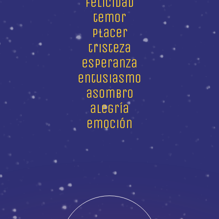
felicidad
temor
placer
tristeza
esperanza
entusiasmo
asombro
alegría
emoción